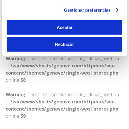
RIVAS-VACIAMADRID
Gestionar preferencias
Teléfono:
914995314
Aceptar
Rechazar
Warning
: Undefined variable $default_sidebar_position
in
/var/www/vhosts/genove.com/httpdocs/wp-
content/themes/genove/single-wpsl_stores.php
on line
58
Warning
: Undefined variable $default_sidebar_position
in
/var/www/vhosts/genove.com/httpdocs/wp-
content/themes/genove/single-wpsl_stores.php
on line
59