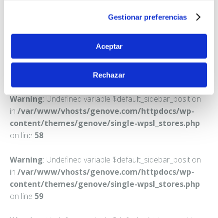
LA PUEBLA DEL RIO
Gestionar preferencias
Teléfono:
955770223
Aceptar
Rechazar
Warning
: Undefined variable $default_sidebar_position
in
/var/www/vhosts/genove.com/httpdocs/wp-
content/themes/genove/single-wpsl_stores.php
on line
58
Warning
: Undefined variable $default_sidebar_position
in
/var/www/vhosts/genove.com/httpdocs/wp-
content/themes/genove/single-wpsl_stores.php
on line
59