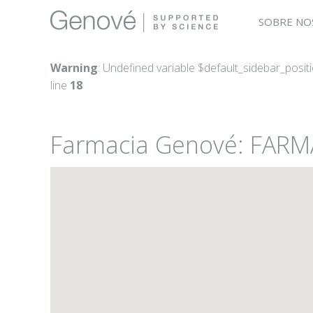
SOBRE NO
Warning
: Undefined variable $default_sidebar_posit
line
18
Farmacia Genové: FAR