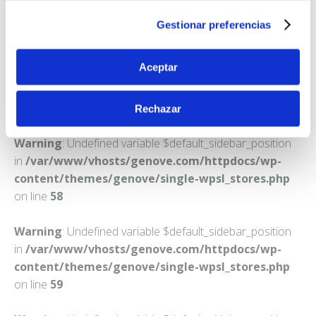
PUERTOLLANO
Gestionar preferencias
Teléfono:
926428071
Aceptar
Rechazar
Warning
: Undefined variable $default_sidebar_position
in
/var/www/vhosts/genove.com/httpdocs/wp-
content/themes/genove/single-wpsl_stores.php
on line
58
Warning
: Undefined variable $default_sidebar_position
in
/var/www/vhosts/genove.com/httpdocs/wp-
content/themes/genove/single-wpsl_stores.php
on line
59