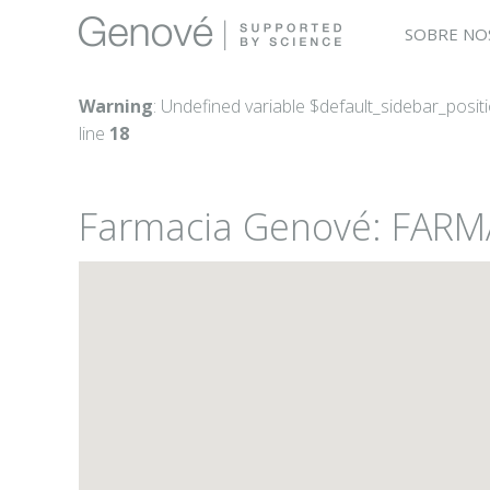
SOBRE NO
Warning
: Undefined variable $default_sidebar_posit
line
18
Farmacia Genové: FAR