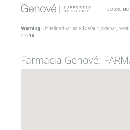
SOBRE NO
Warning
: Undefined variable $default_sidebar_posit
line
18
Farmacia Genové: FAR