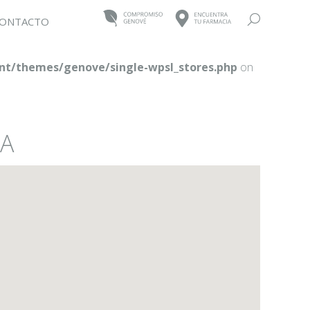
Buscar:
ONTACTO
t/themes/genove/single-wpsl_stores.php
on
RA