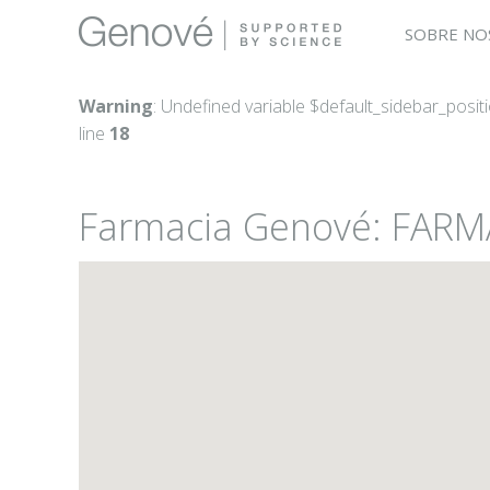
SOBRE NO
Warning
: Undefined variable $default_sidebar_posit
line
18
Farmacia Genové: FAR