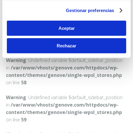
VALENCIA
Gestionar preferencias
Teléfono:
963665617
Aceptar
Rechazar
Warning
: Undefined variable $default_sidebar_position
in
/var/www/vhosts/genove.com/httpdocs/wp-
content/themes/genove/single-wpsl_stores.php
on line
58
Warning
: Undefined variable $default_sidebar_position
in
/var/www/vhosts/genove.com/httpdocs/wp-
content/themes/genove/single-wpsl_stores.php
on line
59