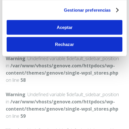
SANTA CRUZ DE TENERIFE
Gestionar preferencias
Teléfono:
922218328
Aceptar
Rechazar
Warning
: Undefined variable $default_sidebar_position
in
/var/www/vhosts/genove.com/httpdocs/wp-
content/themes/genove/single-wpsl_stores.php
on line
58
Warning
: Undefined variable $default_sidebar_position
in
/var/www/vhosts/genove.com/httpdocs/wp-
content/themes/genove/single-wpsl_stores.php
on line
59