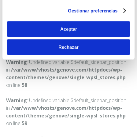
ALMARGEN
Gestionar preferencias
Teléfono:
952182017
Aceptar
Rechazar
Warning
: Undefined variable $default_sidebar_position
in
/var/www/vhosts/genove.com/httpdocs/wp-
content/themes/genove/single-wpsl_stores.php
on line
58
Warning
: Undefined variable $default_sidebar_position
in
/var/www/vhosts/genove.com/httpdocs/wp-
content/themes/genove/single-wpsl_stores.php
on line
59