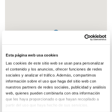
Esta página web usa cookies
Las cookies de este sitio web se usan para personalizar
el contenido y los anuncios, ofrecer funciones de redes
sociales y analizar el tráfico. Además, compartimos
información sobre el uso que haga del sitio web con
nuestros partners de redes sociales, publicidad y análisis
web, quienes pueden combinarla con otra información
que les haya proporcionado o que hayan recopilado a
FARMACIA ALCALA PEREZ, MIGUEL ANGEL
partir del uso que haya hecho de sus servicios.
C. CORTINA DE LA ESTACION, 42 BJ