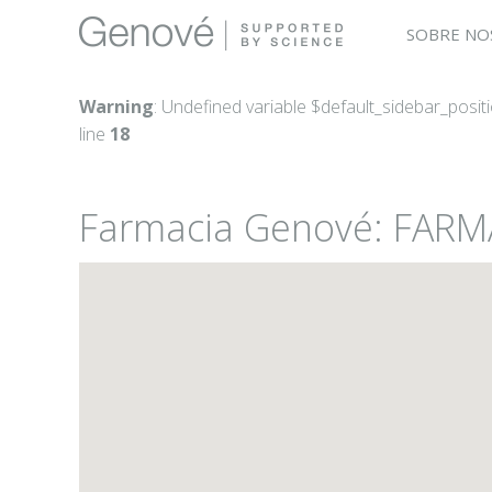
SOBRE NO
Warning
: Undefined variable $default_sidebar_posit
line
18
Farmacia Genové: FARM